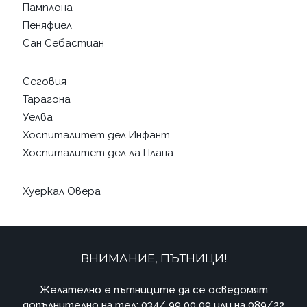
Памплона
Пеняфиел
Сан Себастиан
Сеговия
Тарагона
Уелва
Хоспиталитет дел Инфант
Хоспиталитет дел ла Плана
Хуеркал Овера
ВНИМАНИЕ, ПЪТНИЦИ!
Желателно е пътниците да се осведомят
допълнително на тел: 034/ 99 00 09 или на 089/22