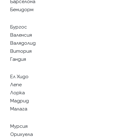
Барселона
Бенидорм
Бургос
Валенсия
Валядолид
Витория
Гандия
Ел Хидо
Лепе
Лорка
Мадрид
Малага
Мурсия
Орихуела