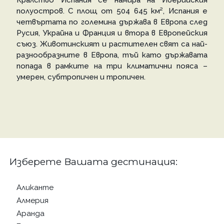
Кралство Испания се намира на Иберийския
полуостров. С площ от 504 645 км², Испания е
четвъртата по големина държава в Европа след
Русия, Украйна и Франция и втора в Европейския
съюз. Животинският и растителен свят са най-
разнообразните в Европа, тъй като държавата
попада в рамките на три климатични пояса –
умерен, субтропичен и тропичен.
Изберете Вашата дестинация:
Аликанте
Алмерия
Аранда