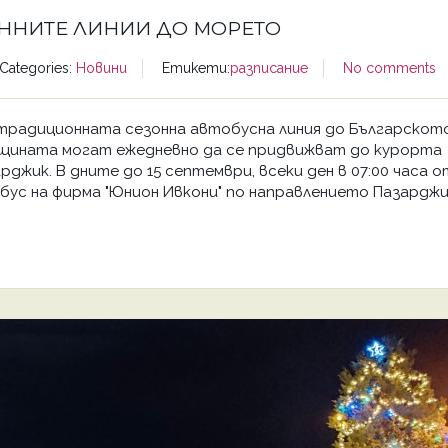
ОННИТЕ ЛИНИИ ДО МОРЕТО
Categories:
Новини
Етикети:
разписание
No comments
традиционната сезонна автобусна линия до Българскот
щината могат ежедневно да се придвижват до курорта
джик. В дните до 15 септември, всеки ден в 07:00 часа о
ус на фирма "Юнион Ивкони" по направлението Пазарджи