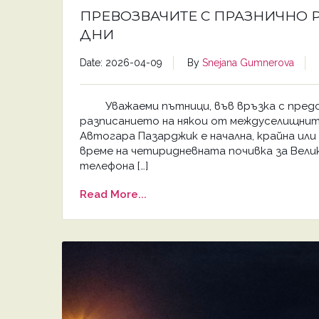
ПРЕВОЗВАЧИТЕ С ПРАЗНИЧНО 
ДНИ
Date: 2026-04-09
By
Snejana Gumnerova
Уважаеми пътници, във връзка с предст
разписанието на някои от междуселищнит
Автогара Пазарджик е начална, крайна ил
време на четиридневната почивка за Вели
телефона […]
Read More...