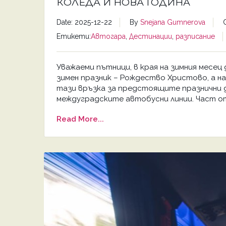
КОЛЕДА И НОВА ГОДИНА
Date: 2025-12-22
By
Snejana Gumnerova
Етикети:
Автогара
,
Дестинации
,
разписание
Уважаеми пътници, в края на зимния месец
зимен празник – Рождество Христово, а на
тази връзка за предстоящите празнични д
междуградските автобусни линии. Част от
Read More...