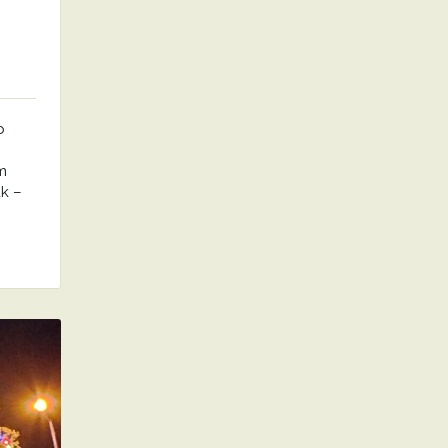
о
т
к –