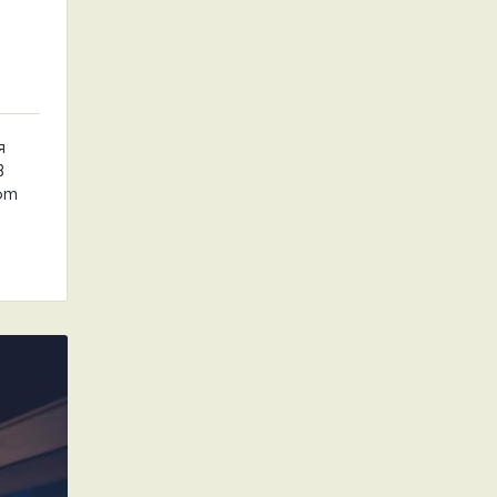
я
В
от