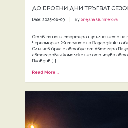
ДО БРОЕНИ ДНИ ТРЪГВАТ СЕЗ
Date: 2025-06-09
By
Snejana Gumnerova
От 16-ти юни стартира изпълнението на 
Черноморие. Жителите на Пазарджик и об
Слънчев бряг с автобус от Автогара Пазар
автогаровия комплекс ще отпътува автоб
Пловдив […]
Read More...