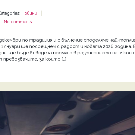
Categories:
Новини
No comments
 декември по традиция и с вълнение споделяме най-топли
 1 януари ще посрещнем с радост и новата 2026 година. 
ни, ще бъде въведена промяна в разписанието на някои 
 превозвачите, за които […]