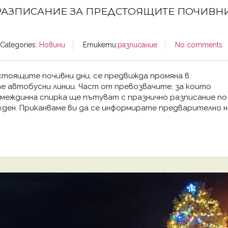
РАЗПИСАНИЕ ЗА ПРЕДСТОЯЩИТЕ ПОЧИВН
Categories:
Новини
Етикети:
разписание
No comments
оящите почивни дни, се предвижда промяна в
е автобусни линии. Част от превозвачите, за които
и междинна спирка ще пътуват с празнично разписание по
кден. Приканваме ви да се информирате предварително н