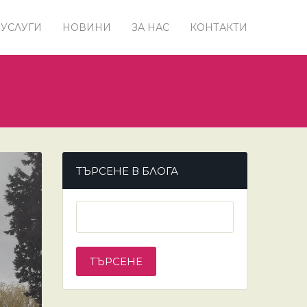
УСЛУГИ
НОВИНИ
ЗА НАС
КОНТАКТИ
ТЪРСЕНЕ В БЛОГА
Т
Ъ
Р
С
Е
Н
Е
З
А